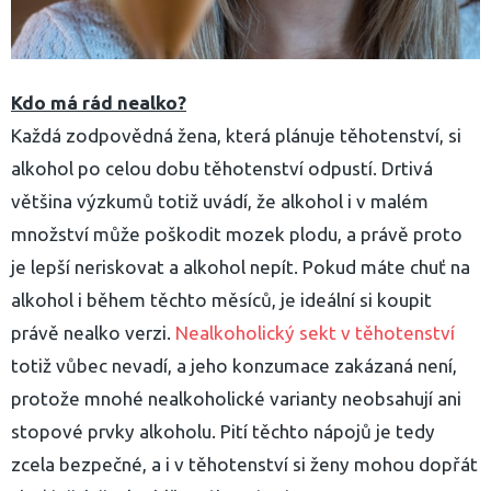
Kdo má rád nealko?
Každá zodpovědná žena, která plánuje těhotenství, si
alkohol po celou dobu těhotenství odpustí. Drtivá
většina výzkumů totiž uvádí, že alkohol i v malém
množství může poškodit mozek plodu, a právě proto
je lepší neriskovat a alkohol nepít. Pokud máte chuť na
alkohol i během těchto měsíců, je ideální si koupit
právě nealko verzi.
Nealkoholický sekt v těhotenství
totiž vůbec nevadí, a jeho konzumace zakázaná není,
protože mnohé nealkoholické varianty neobsahují ani
stopové prvky alkoholu. Pití těchto nápojů je tedy
zcela bezpečné, a i v těhotenství si ženy mohou dopřát