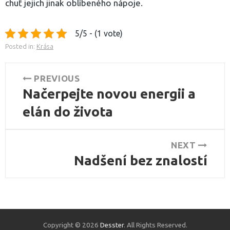
chuť jejich jinak oblíbeného nápoje.
5/5 - (1 vote)
Posted in:
Krása
Navigace
PREVIOUS
Načerpejte novou energii a
pro
Previous
post:
elán do života
příspěvek
NEXT
Nadšení bez znalostí
Next
post:
Copyright © 2026
Desster
. All Rights Reserved.