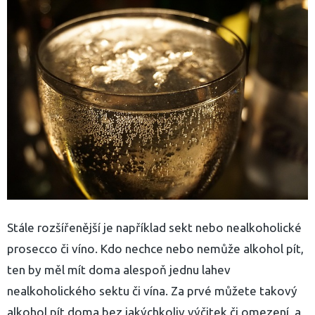
Stále rozšířenější je například sekt nebo nealkoholické
prosecco či víno. Kdo nechce nebo nemůže alkohol pít,
ten by měl mít doma alespoň jednu lahev
nealkoholického sektu či vína. Za prvé můžete takový
yhledávání
alkohol pít doma bez jakýchkoliv výčitek či omezení, a