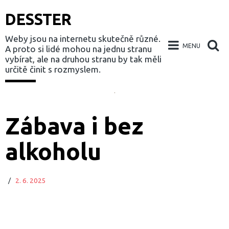
DESSTER
Weby jsou na internetu skutečně různé.
MENU
A proto si lidé mohou na jednu stranu
vybírat, ale na druhou stranu by tak měli
určitě činit s rozmyslem.
Skip
to
Zábava i bez
content
alkoholu
/
2. 6. 2025