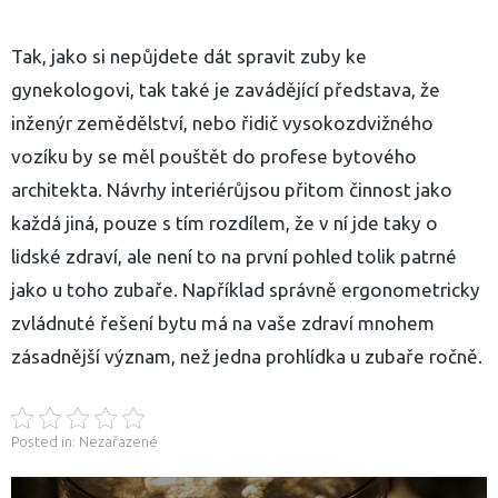
Tak, jako si nepůjdete dát spravit zuby ke
gynekologovi, tak také je zavádějící představa, že
inženýr zemědělství, nebo řidič vysokozdvižného
vozíku by se měl pouštět do profese bytového
architekta.
Návrhy interiérů
jsou přitom činnost jako
každá jiná, pouze s tím rozdílem, že v ní jde taky o
lidské zdraví, ale není to na první pohled tolik patrné
jako u toho zubaře. Například správně ergonometricky
zvládnuté řešení bytu má na vaše zdraví mnohem
zásadnější význam, než jedna prohlídka u zubaře ročně.
Posted in: Nezařazené