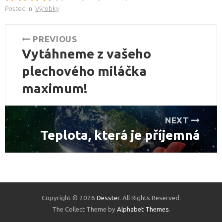
Posted in:
Výrobky
Navigace
PREVIOUS
Vytáhneme z vašeho
pro
Previous
post:
plechového miláčka
příspěvek
maximum!
NEXT
Teplota, která je příjemná
Next
post:
Copyright © 2026
Desster
. All Rights Reserved.
The Collect Theme by
Alphabet Themes
.