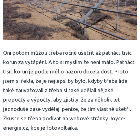
Oni potom můžou třeba ročně ušetřit až patnáct tisíc
korun za vytápění. A to si myslím že není málo. Patnáct
tisíc korun je podle mého názoru docela dost. Proto
jsem si řekla, že je nejlepší by bylo, kdyby třeba lidé
také zauvažovali a třeba si také udělali nějaké
propočty a výpočty, aby zjistily, že za několik let
jednoduše zase vydělají peníze, že tím vlastně ušetří.
Zkuste se třeba podívat na webové stránky Joyce-
yhledávání
energie.cz, kde je fotovoltaika.