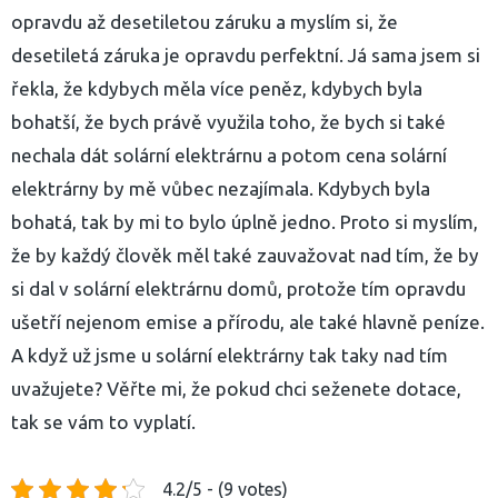
opravdu až desetiletou záruku a myslím si, že
desetiletá záruka je opravdu perfektní. Já sama jsem si
řekla, že kdybych měla více peněz, kdybych byla
bohatší, že bych právě využila toho, že bych si také
nechala dát solární elektrárnu a potom cena solární
elektrárny by mě vůbec nezajímala. Kdybych byla
bohatá, tak by mi to bylo úplně jedno. Proto si myslím,
že by každý člověk měl také zauvažovat nad tím, že by
si dal v solární elektrárnu domů, protože tím opravdu
ušetří nejenom emise a přírodu, ale také hlavně peníze.
A když už jsme u solární elektrárny tak taky nad tím
uvažujete? Věřte mi, že pokud chci seženete dotace,
tak se vám to vyplatí.
4.2/5 - (9 votes)