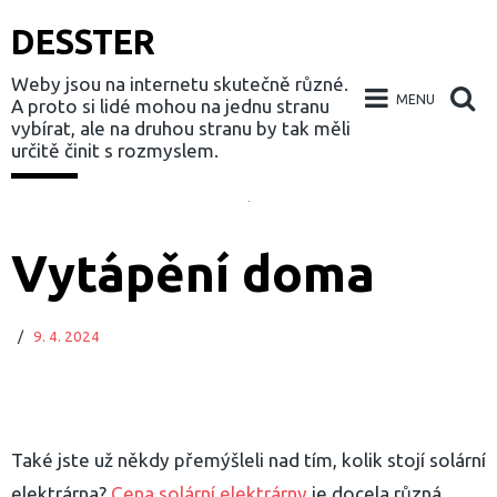
DESSTER
Weby jsou na internetu skutečně různé.
MENU
A proto si lidé mohou na jednu stranu
vybírat, ale na druhou stranu by tak měli
určitě činit s rozmyslem.
Skip
to
Vytápění doma
content
/
9. 4. 2024
Také jste už někdy přemýšleli nad tím, kolik stojí solární
elektrárna?
Cena solární elektrárny
je docela různá,