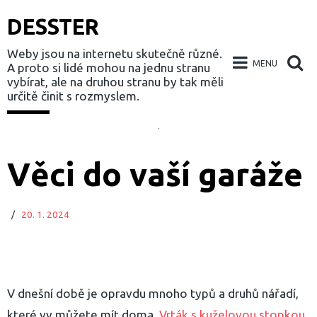
DESSTER
Weby jsou na internetu skutečně různé.
MENU
A proto si lidé mohou na jednu stranu
vybírat, ale na druhou stranu by tak měli
určitě činit s rozmyslem.
Skip
to
Věci do vaší garáže
content
/
20. 1. 2024
V dnešní době je opravdu mnoho typů a druhů nářadí,
které vy můžete mít doma.
Vrták s kuželovou stopkou