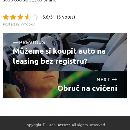
3.6/5 - (5 votes)
Posted in:
Výrobky
Navigace
PREVIOUS
Můžeme si koupit auto na
pro
Previous
post:
leasing bez registru?
příspěvek
NEXT
Obruč na cvičení
Next
post:
Copyright © 2026
Desster
. All Rights Reserved.