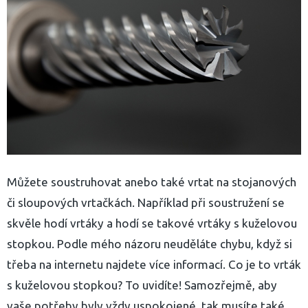
Můžete soustruhovat anebo také vrtat na stojanových
či sloupových vrtačkách. Například při soustružení se
skvěle hodí vrtáky a hodí se takové vrtáky s kuželovou
stopkou. Podle mého názoru neuděláte chybu, když si
třeba na internetu najdete více informací. Co je to vrták
s kuželovou stopkou? To uvidíte! Samozřejmě, aby
yhledávání
vaše potřeby byly vždy uspokojené, tak musíte také