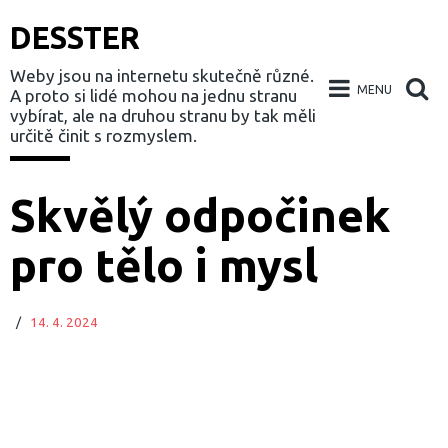
DESSTER
Weby jsou na internetu skutečně různé.
MENU
A proto si lidé mohou na jednu stranu
vybírat, ale na druhou stranu by tak měli
určitě činit s rozmyslem.
Skip
Skvělý odpočinek
to
pro tělo i mysl
content
/
14. 4. 2024