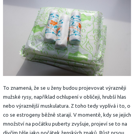
To znamená, že se u ženy budou projevovat výrazněji
mužské rysy, například ochlupení v obličeji, hrubší hlas
nebo výraznější muskulatura. Z toho tedy vyplívá i to, o
co se estrogeny běžně starají. V momentě, kdy se jejich
yhledávání
množství na počátku puberty zvyšuje, projeví se to na
dívčím těle jako počátek ženských znaků. Růst prsou,