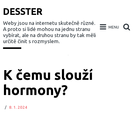
DESSTER
Weby jsou na internetu skutečně různé.
MENU
A proto si lidé mohou na jednu stranu
vybírat, ale na druhou stranu by tak měli
určitě činit s rozmyslem.
Skip
to
K čemu slouží
content
hormony?
/
8. 1. 2024