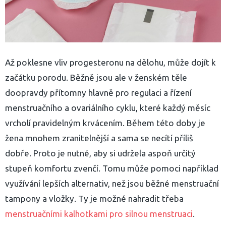
Až poklesne vliv progesteronu na dělohu, může dojít k
začátku porodu. Běžně jsou ale v ženském těle
doopravdy přítomny hlavně pro regulaci a řízení
menstruačního a ovariálního cyklu, které každý měsíc
vrcholí pravidelným krvácením. Během této doby je
žena mnohem zranitelnější a sama se necítí příliš
dobře. Proto je nutné, aby si udržela aspoň určitý
stupeň komfortu zvenčí. Tomu může pomoci například
využívání lepších alternativ, než jsou běžné menstruační
tampony a vložky. Ty je možné nahradit třeba
menstruačními kalhotkami pro silnou menstruaci
.