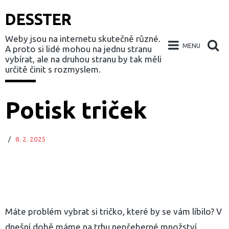
DESSTER
Weby jsou na internetu skutečně různé.
MENU
A proto si lidé mohou na jednu stranu
vybírat, ale na druhou stranu by tak měli
určitě činit s rozmyslem.
Skip
Potisk triček
to
content
/
8. 2. 2025
Máte problém vybrat si tričko, které by se vám líbilo? V
dnešní době máme na trhu nepřeberné množství