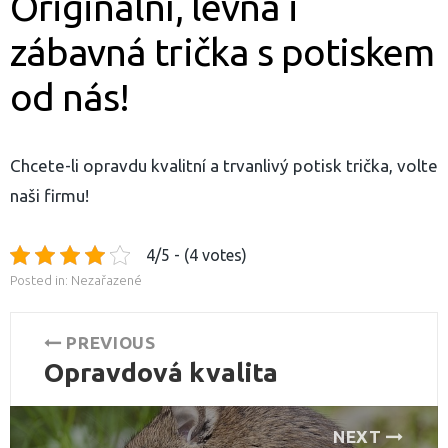
Originální, levná i
zábavná trička s potiskem
od nás!
Chcete-li opravdu kvalitní a trvanlivý potisk trička, volte
naši firmu!
4/5 - (4 votes)
Posted in: Nezařazené
Navigace
PREVIOUS
Opravdová kvalita
pro
Previous
post:
příspěvek
NEXT