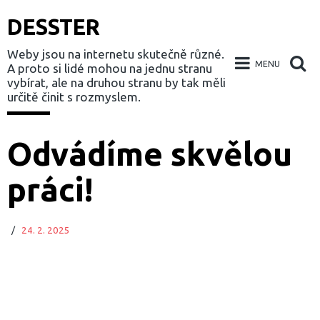
DESSTER
Weby jsou na internetu skutečně různé.
MENU
A proto si lidé mohou na jednu stranu
vybírat, ale na druhou stranu by tak měli
určitě činit s rozmyslem.
Skip
Odvádíme skvělou
to
práci!
content
/
24. 2. 2025