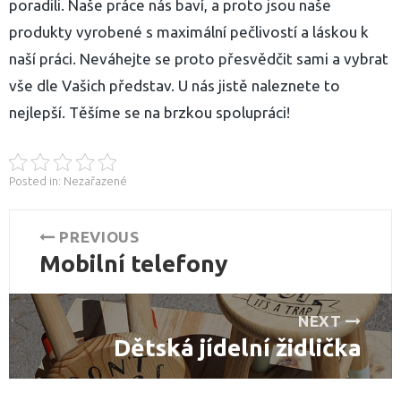
poradili. Naše práce nás baví, a proto jsou naše
produkty vyrobené s maximální pečlivostí a láskou k
naší práci. Neváhejte se proto přesvědčit sami a vybrat
vše dle Vašich představ. U nás jistě naleznete to
nejlepší. Těšíme se na brzkou spolupráci!
Posted in: Nezařazené
Navigace
PREVIOUS
Mobilní telefony
pro
Previous
post:
příspěvek
NEXT
Dětská jídelní židlička
Next
post: