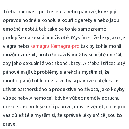
Třeba pánové trpí stresem anebo pánové, když pijí
opravdu hodně alkoholu a kouří cigarety a nebo jsou
emočně nestálí, tak také se tohle samozřejmě
podepíše na sexuálním životě. Myslím si, že léky jako je
viagra nebo
kamagra Kamagra-pro
tak by tohle mohli
mužům změnit, protože každý muž by si určitě nepřál,
aby jeho sexuální život skončil brzy. A třeba i třicetiletý
pánové mají už problémy s erekcí a myslím si, že
mnoho pánů tohle mrzí a že by si pánové chtěli zase
užívat partnerského a produktivního života, jako kdyby
vůbec nebyly nemocní, kdyby vůbec neměly poruchu
erekce. Jednoduše mílí pánové, musíte vědět, co je pro
vás důležité a myslím si, že správné léky určitě jsou to
pravé.