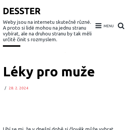
DESSTER
Weby jsou na internetu skutečně různé.
MENU
A proto si lidé mohou na jednu stranu
vybírat, ale na druhou stranu by tak měli
určitě činit s rozmyslem.
Skip
to
Léky pro muže
content
/
28. 2. 2024
Líbí se mi, že v dnešní době si člověk může vybrat