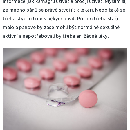
informace, jak kamagru užívat a proč ji užívat. Myslím si,
že mnoho pánů se právě stydí jít k lékaři. Nebo také se
třeba stydí o tom s někým bavit. Přitom třeba stačí
málo a pánové by zase mohli být normálně sexuálně
aktivní a nepotřebovali by třeba ani žádné léky.